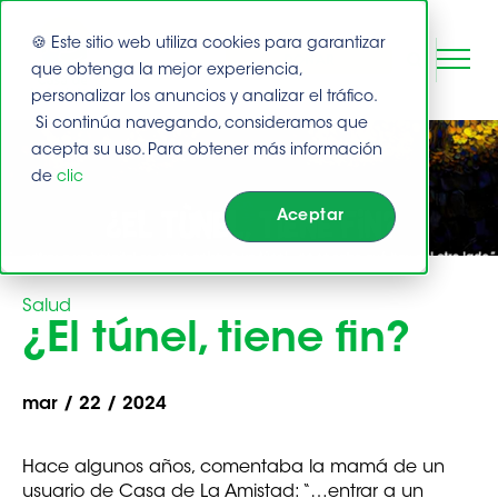
🍪 Este sitio web utiliza cookies para garantizar
DONAR
que obtenga la mejor experiencia,
personalizar los anuncios y analizar el tráfico.
Si continúa navegando, consideramos que
Esto es un campo de búsqueda con una función de texto 
Buscar
acepta su uso. Para obtener más información
de
clic
No hay sugerencias porque el campo de bús
Aceptar
Salud
¿El túnel, tiene fin?
mar / 22 / 2024
Hace algunos años, comentaba la mamá de un
usuario de Casa de La Amistad: “…entrar a un