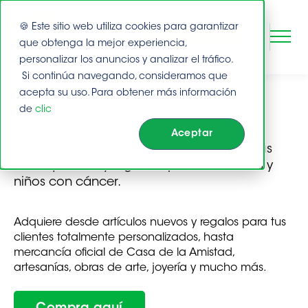
🍪 Este sitio web utiliza cookies para garantizar
DONAR
que obtenga la mejor experiencia,
personalizar los anuncios y analizar el tráfico.
Si continúa navegando, consideramos que
Este es un campo de búsqueda con una función de suge
Buscar
acepta su uso. Para obtener más información
Regalos con causa
de
clic
No hay sugerencias porque el campo de bús
Aceptar
Compra obsequios corporativos o para tus
seres queridos y regala esperanza a niñas y
niños con cáncer.
Adquiere desde artículos nuevos y regalos para tus
clientes totalmente personalizados, hasta
mercancía oficial de Casa de la Amistad,
artesanías, obras de arte, joyería y mucho más.