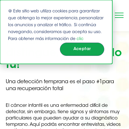
🍪 Este sitio web utiliza cookies para garantizar
DONAR
que obtenga la mejor experiencia, personalizar
los anuncios y analizar el tráfico. Si continúa
navegando, consideramos que acepta su uso.
Este es un campo de búsqueda con una función de suge
Buscar
¡El cáncer no
Para obtener más información de
clic
No hay sugerencias porque el campo de bú
Aceptar
distingue, distínguelo
tú!
Una detección temprana es el paso #1
para
una recuperación total
El cáncer infantil es una enfermedad difícil de
detectar, sin embargo, tiene signos y síntomas muy
particulares que pueden ayudar a su diagnóstico
temprano. Aquí podrás encontrar entrevistas, videos