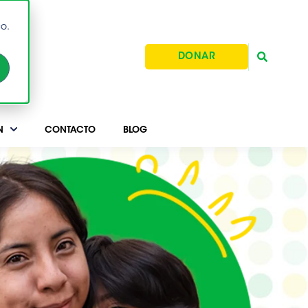
o.
DONAR
N
CONTACTO
BLOG
Buscar
No hay sugerencias porque el campo de b