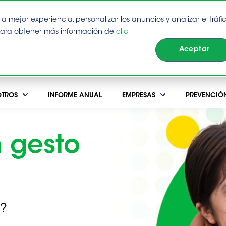
a mejor experiencia, personalizar los anuncios y analizar el tráfic
Para obtener más información de
clic
Aceptar
de sugerencia automática adjunta.
TROS
INFORME ANUAL
EMPRESAS
PREVENCIÓ
 gesto
a?