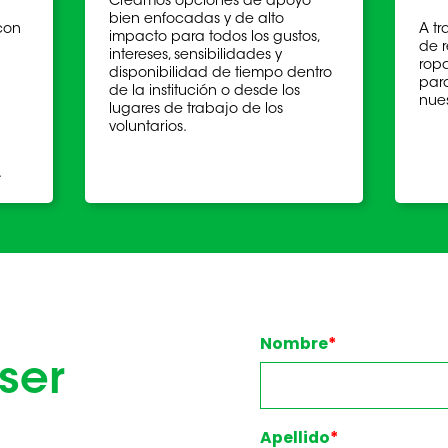
Creamos opciones de apoyo
bien enfocadas y de alto
 con
A t
impacto para todos los gustos,
de 
intereses, sensibilidades y
rop
disponibilidad de tiempo dentro
par
de la institución o desde los
nue
lugares de trabajo de los
voluntarios.
.
Nombre
*
 ser
Apellido
*