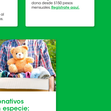
dona desde $150 pesos
mensuales.
Regístrate aquí.
 al
s.
nativos
 especie: