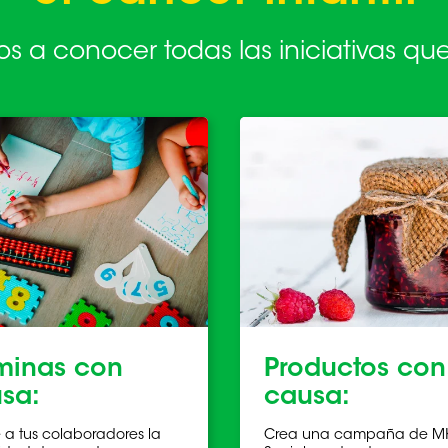
os a conocer todas las iniciativas q
inas con
Productos con
sa:
causa:
 a tus colaboradores la
Crea una campaña de M