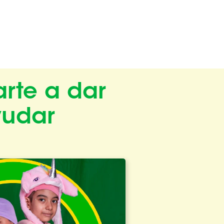
rte a dar
yudar