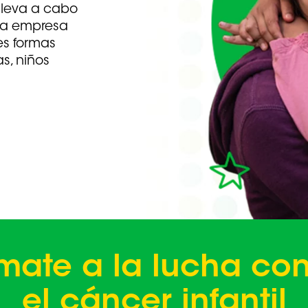
lleva a cabo
una empresa
es formas
s, niños
mate a la lucha con
el cáncer infantil