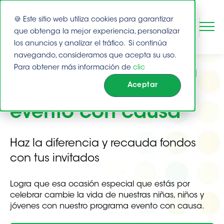
🍪 Este sitio web utiliza cookies para garantizar
DONAR
que obtenga la mejor experiencia, personalizar
los anuncios y analizar el tráfico. Si continúa
navegando, consideramos que acepta su uso.
Este es un campo de búsqueda con una función de suge
Buscar
Festeja esa ocasión
Para obtener más información de
clic
No hay sugerencias porque el campo de bú
Aceptar
especial con un
evento
con causa
Haz la diferencia y recauda fondos
con tus invitados
Logra que esa ocasión especial que estás por
celebrar cambie la vida de nuestras niñas, niños y
jóvenes con nuestro programa evento con causa.