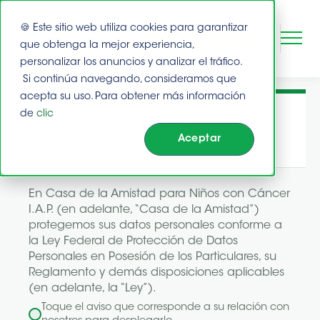
🍪 Este sitio web utiliza cookies para garantizar
DONAR
que obtenga la mejor experiencia,
personalizar los anuncios y analizar el tráfico.
Si continúa navegando, consideramos que
Este es un campo de búsqueda con una función de suge
Buscar
acepta su uso. Para obtener más información
de
clic
No hay sugerencias porque el campo de bús
Aviso de Privacidad
Aceptar
Última actualización: mayo de 2026
En Casa de la Amistad para Niños con Cáncer
I.A.P. (en adelante, “Casa de la Amistad”)
protegemos sus datos personales conforme a
la Ley Federal de Protección de Datos
Personales en Posesión de los Particulares, su
Reglamento y demás disposiciones aplicables
(en adelante, la “Ley”).
Toque el aviso que corresponde a su relación con