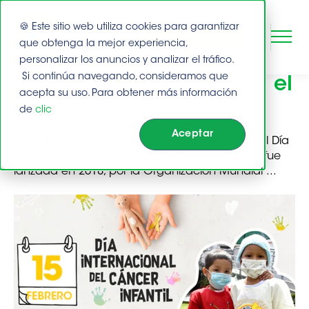
🍪 Este sitio web utiliza cookies para garantizar
DONAR
que obtenga la mejor experiencia,
Eventos
personalizar los anuncios y analizar el tráfico.
Si continúa navegando, consideramos que
Día Internacional contra el
Este es un campo de búsqueda con una función de suge
Buscar
acepta su uso. Para obtener más información
Cáncer Infantil
de
clic
No hay sugerencias porque el campo de bús
Aceptar
El 15 de febrero de cada año se conmemora el Día
Internacional del cáncer infantil. Esta iniciativa fue
lanzada en 2018, por la Organización Mundial ...